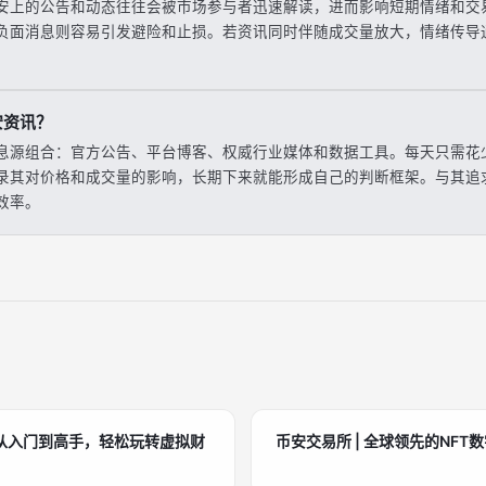
安上的公告和动态往往会被市场参与者迅速解读，进而影响短期情绪和交
负面消息则容易引发避险和止损。若资讯同时伴随成交量放大，情绪传导
安资讯？
息源组合：官方公告、平台博客、权威行业媒体和数据工具。每天只需花
录其对价格和成交量的影响，长期下来就能形成自己的判断框架。与其追
效率。
从入门到高手，轻松玩转虚拟财
币安交易所 | 全球领先的NFT