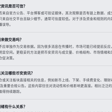
安资讯是否可信？
否来自官方公告、平台博客或可验证媒体，其次观察是否有链上数据、成
只来自社交平台且缺少细节，通常可信度较低。对于涉及资金和规则的内
播误导。
用来做交易吗？
不应单独作为交易依据。因为很多消息在传播时，市场可能已经提前反应
明显空间。更稳妥的方法是把币安资讯与成交量、价格结构、市场情绪和
仓促决策。
点关注哪些币安资讯？
仓或关注板块直接相关的信息，例如新币上线、下架、手续费变化、理财
l活动以及重要合规公告。这些内容往往对流动性和价格影响更直接。相比泛泛
值得持续跟踪。
情绪有什么关系？