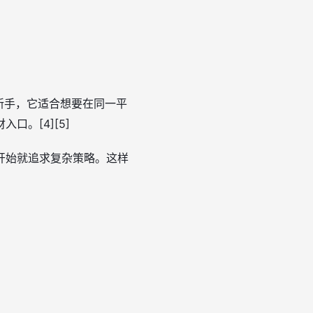
于新手，它适合想要在同一平
。[4][5]
开始就追求复杂策略。这样