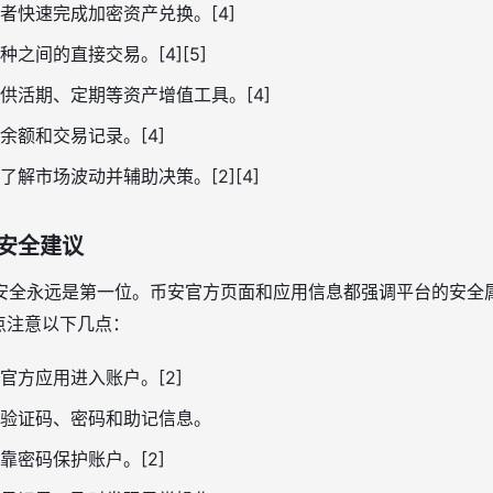
者快速完成加密资产兑换。[4]
之间的直接交易。[4][5]
供活期、定期等资产增值工具。[4]
余额和交易记录。[4]
了解市场波动并辅助决策。[2][4]
安全建议
安全永远是第一位。币安官方页面和应用信息都强调平台的安全
重点注意以下几点：
官方应用进入账户。[2]
验证码、密码和助记信息。
靠密码保护账户。[2]