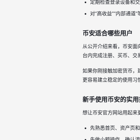
定期检查登录设备和交
对“高收益”“内部通
币安适合哪些用户
从公开介绍来看，币安面向
台内完成注册、买币、交易
如果你刚接触加密货币，
更容易建立稳定的使用习惯。
新手使用币安的实用
想让币安官方网站用起来
先熟悉首页、资产页和
先做小额操作，确认流