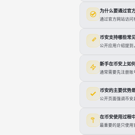
为什么要通过官
通过官方网站访问
币安支持哪些常
公开应用介绍提到，
新手在币安上如
通常需要先注册账号
币安的主要优势
公开页面强调币安具
在币安使用过程
最重要的是只使用