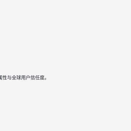
属性与全球用户信任度。