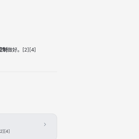
控制
做好。[2][4]
[4]