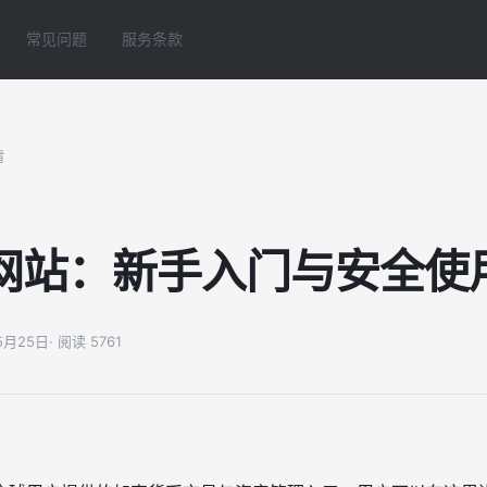
常见问题
服务条款
情
网站：新手入门与安全使
05月25日
· 阅读 5761