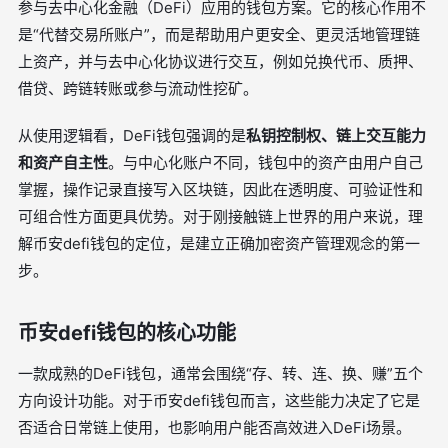
参与去中心化金融（DeFi）应用的钱包方案。它的核心作用不
是“代替交易所账户”，而是帮助用户更安全、更灵活地管理链
上资产，并与去中心化协议进行交互，例如兑换代币、质押、
借贷、跨链转账或参与流动性挖矿。
从使用逻辑看，DeFi钱包强调的是
私钥控制权、链上交互能力
和资产自主性
。与中心化账户不同，钱包中的资产由用户自己
掌握，操作记录直接写入区块链，因此在透明度、可验证性和
可组合性方面更具优势。对于刚接触链上世界的用户来说，理
解币安defi钱包的定位，是建立正确加密资产管理观念的第一
步。
币安defi钱包的核心功能
一款成熟的DeFi钱包，通常会围绕“存、转、连、换、赚”五个
方向设计功能。对于币安defi钱包而言，这些能力决定了它是
否适合日常链上使用，也影响用户能否高效进入DeFi场景。