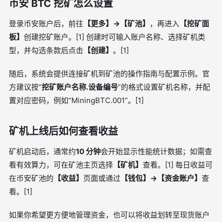
币安 BTC 挖矿怎么设置
登录币安账户后，前往
【更多】→【矿池】
，再进入
【挖矿面
板】
创建挖矿账户。[1] 创建时可输入账户名称、选择矿机类
型，并勾选条款后点击
【创建】
。[1]
随后，系统会提供连接矿机到矿池的操作指南与配置示例。官
方建议按“
挖矿账户名称.设备编号
”的格式设置矿机名称，并配
置对应密码，例如“MiningBTC.001”。[1]
矿机上线后如何查看收益
矿机启动后，通常约
10 分钟
会开始显示性能统计数据；如需查
看有效算力，可在矿池主页选择
【矿机】
查看。[1] 每日收益可
在币安矿池的
【收益】
页面或通过
【钱包】→【资金账户】
查
看。[1]
如果你希望更方便地管理资金，也可以将收益划转至现货账户