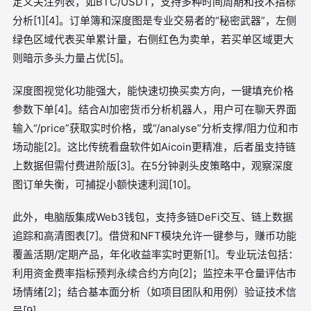
定义关注列表，如BTC/USDT，支持多种时间周期和技术指标
分析[1][4]。订单簿和深度图是专业交易者的“秘密武器”，左侧
绿色区域代表买单累计量，右侧红色为卖单，若买单区域更大
则暗示多头力量占优[5]。
深度图视觉化功能强大，能快速切换买卖方向，一键填充价格
参数下单[4]。结合AI加密货币分析机器人，用户可在聊天界面
输入“/price”获取实时价格，或“/analyse”分析支撑/阻力位和市
场动能[2]。这比传统看盘软件如Aicoin更精准，后者虽支持链
上数据但需付费进阶版[3]。在5分钟剥头皮策略中，观察深度
图订单失衡，可捕捉小额快速利润[10]。
此外，电脑版集成Web3钱包，支持多链DeFi交互、链上数据
追踪和高清图表[7]。借贷和NFT模块允许一键参与，赚币功能
覆盖活期/定期产品，年化收益率实时更新[1]。专业玩法包括：
利用资金费率指标预判永续合约方向[2]；监控未平仓量评估市
场情绪[2]；结合基本面分析（如项目团队和用例）验证技术信
号[9]。