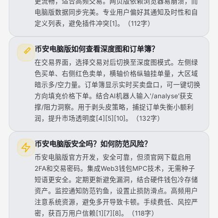
更流畅，适合高频交易。网页版依赖浏览器易崩溃，而
电脑版数据同步完美。专业用户偏好其通知及时性和自
定义列表，避免插件冲突[1]。（112字）
币安电脑版如何查看深度图和订单簿？
在交易界面，选择交易对后切换至深度图模式。左侧绿
色买单、右侧红色卖单，横轴价格纵轴挂单量，大区域
暗示多/空力量。订单簿显示实时买卖盘口，可一键切换
方向填充价格下单。结合AI机器人输入'/analyse'获支
撑/阻力洞察。用于剥头皮策略，捕捉订单失衡小额利
润，提升市场透明度[4][5][10]。（132字）
币安电脑版安全吗？如何防范风险？
币安电脑版官方开发，安全可靠，但须官网下载启用
2FA和交易密码。集成Web3钱包MPC技术，无需种子
短语更安全。定期更新避免漏洞，结合硬件钱包冷存储
资产。监控通知防范钓鱼，设置止损防滑点。高频用户
注意系统资源，避免多开导致卡顿。手续费低、风控严
密，获百万用户信赖[1][7][8]。（118字）