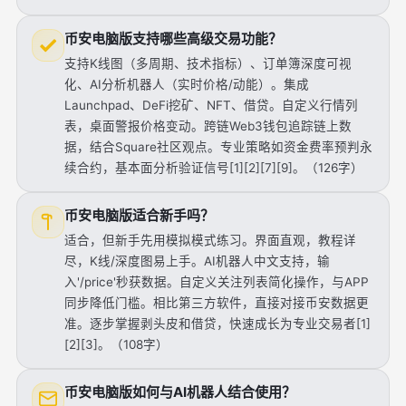
币安电脑版支持哪些高级交易功能？
支持K线图（多周期、技术指标）、订单簿深度可视
化、AI分析机器人（实时价格/动能）。集成
Launchpad、DeFi挖矿、NFT、借贷。自定义行情列
表，桌面警报价格变动。跨链Web3钱包追踪链上数
据，结合Square社区观点。专业策略如资金费率预判永
续合约，基本面分析验证信号[1][2][7][9]。（126字）
币安电脑版适合新手吗？
适合，但新手先用模拟模式练习。界面直观，教程详
尽，K线/深度图易上手。AI机器人中文支持，输
入'/price'秒获数据。自定义关注列表简化操作，与APP
同步降低门槛。相比第三方软件，直接对接币安数据更
准。逐步掌握剥头皮和借贷，快速成长为专业交易者[1]
[2][3]。（108字）
币安电脑版如何与AI机器人结合使用？