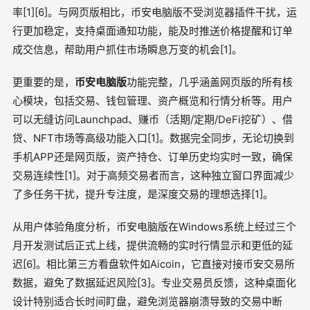
率[1][6]。与网页版相比，币安电脑版不受浏览器插件干扰，运
行更加稳定，支持桌面通知功能，能及时推送价格提醒和订单
成交信息，帮助用户抓住市场瞬息万变的机会[1]。
更重要的是，
币安电脑版
功能完整，几乎涵盖网页版的所有核
心模块，包括交易、钱包管理、资产概览和行情分析等。用户
可以无缝访问Launchpad、赚币（活期/定期/DeFi挖矿）、借
贷、NFT市场等高级功能入口[1]。数据完全同步，无论切换到
手机APP还是网页版，资产持仓、订单历史均实时一致，确保
交易连续性[1]。对于高频交易者而言，这种独立窗口界面减少
了多任务干扰，提升专注度，是深度交易的理想选择[1]。
从用户体验角度分析，币安电脑版在Windows系统上经过三个
月开发测试后正式上线，提供流畅的实时行情显示和更低的延
迟[6]。相比第三方看盘软件如Aicoin，它直接对接币安交易所
数据，避免了数据延迟风险[3]。专业交易员反馈，这种桌面化
设计特别适合长时间盯盘，避免浏览器崩溃导致的交易中断