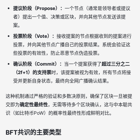
提议阶段（Propose）：
一个节点（通常是领导者或提议
者）提出一个值、决策或区块，并向其他节点发送该提
案。
投票阶段（Vote）：
接收提案的节点根据收到的提案进行
投票，并向其他节点广播自己的投票结果。系统会验证这
些投票的有效性，防止恶意节点伪造投票。
确认阶段（Commit）：
当一个提案获得了
超过三分之二
（2f+1）的支持票
时，该提案被视为有效，所有节点将接
受并更新自身状态，最终向全网广播确认结果。
这种机制通过严格的验证和多数决原则，确保了区块一旦被提
交即为
确定性最终性
，无需等待多个区块确认，这与中本聪共
识（如比特币PoW）的概率性最终性形成鲜明对比。
BFT共识的主要类型