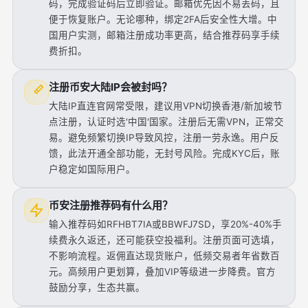
码，完成验证码后立即验证。邮箱优先因不易丢码，且
便于恢复账户。无论哪种，绑定2FA后安全性大增。中
国用户实测，邮箱注册成功率更高，结合推荐码享手续
费折扣。
注册币安大陆IP会被封吗？
大陆IP直连官网常受限，建议用VPN切换香港/新加坡节
点注册，认证时选'中国'国家。注册后无需VPN，正常交
易。避免频繁切换IP导致风控，注册一劳永逸。用户反
馈，此法开通全部功能，无封号风险。完成KYC后，账
户稳定如国际用户。
币安注册推荐码有什么用？
输入推荐码如RFHBT7IA或BBWFJ7SD，享20%-40%手
续费永久返还，还可能获空投福利。注册页面可选填，
不影响流程。返佣直达现货账户，低频交易者年省数百
元。高频用户更划算，叠加VIP等级进一步降费。官方
鼓励分享，生态共赢。