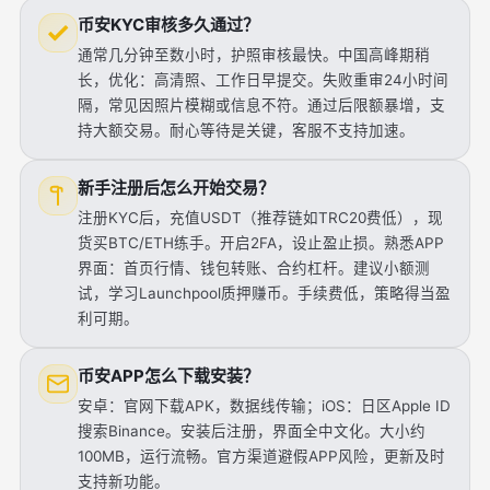
币安KYC审核多久通过？
通常几分钟至数小时，护照审核最快。中国高峰期稍
长，优化：高清照、工作日早提交。失败重审24小时间
隔，常见因照片模糊或信息不符。通过后限额暴增，支
持大额交易。耐心等待是关键，客服不支持加速。
新手注册后怎么开始交易？
注册KYC后，充值USDT（推荐链如TRC20费低），现
货买BTC/ETH练手。开启2FA，设止盈止损。熟悉APP
界面：首页行情、钱包转账、合约杠杆。建议小额测
试，学习Launchpool质押赚币。手续费低，策略得当盈
利可期。
币安APP怎么下载安装？
安卓：官网下载APK，数据线传输；iOS：日区Apple ID
搜索Binance。安装后注册，界面全中文化。大小约
100MB，运行流畅。官方渠道避假APP风险，更新及时
支持新功能。