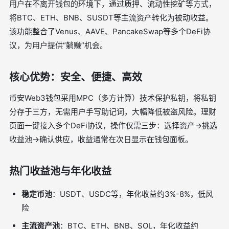
用户在不离开钱包的环境下，通过质押、流动性挖矿等方式，
将BTC、ETH、BNB、SUSDT等主流资产转化为被动收益。
该功能整合了Venus、AAVE、PancakeSwap等多个DeFi协
议，为用户提供“躺赚”机会。
核心优势：安全、便捷、高效
币安Web3钱包采用MPC（多方计算）技术保护私钥，将私钥
分存于三方，无需用户手写助记词，大幅降低被盗风险。理财
页面一键接入多个DeFi协议，操作仅需三步：选择资产→挑选
收益池→确认供应，收益通常在次日显示在钱包面板。
热门收益池与年化收益
稳定币池
：USDT、USDC等，年化收益约3%-8%，低风
险
主流资产池
：BTC、ETH、BNB、SOL，年化收益约