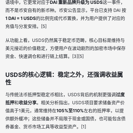
语境中，它更常对应于
DAI 重新品牌升级为 USDS
这一事件，
而不是币安自有的新币种。币安公告显示，平台已支持 DAI 按
1 DAI = 1 USDS
的比例完成代币置换，并为用户提供了对应的
充值与分发安排。[5]
从功能上看，USDS仍然属于稳定币范畴，核心目标是维持与
美元接近的价值稳定，方便用户在波动剧烈的加密市场中保存
资金、快速调仓和进行链上结算。[3][5]
USDS的核心逻辑：稳定之外，还强调收益属
性
与传统法币抵押型稳定币相比，USDS背后的机制更强调
过度
抵押
和
收益分享
。相关分析指出，USDS项目要求储备资产价
值高于1美元，通常维持在
105%至110%
左右的抵押率，以提
供额外缓冲；这些储备并不局限于现金或国债，也可能包含债
券基金、货币市场工具等收益型资产。[1]