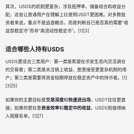
其次，USDS的机制更复杂，涉及抵押率、储备组合和收益分
配，这会让普通用户在理解上比使用USDT更困难。对多数投
资者来说，重点不是追逐概念，而是判断自己是否真的需要“收
益型稳定币”而非“高流动性稳定币”。[1][3]
适合哪些人持有USDS
USDS更适合三类用户：第一类是希望在币安生态内灵活调仓
的交易者；第二类是关注链上收益、愿意接受更复杂机制的用
户；第三类是需要将资金短期停放在稳定资产中的持币者。[1]
[3][5]
如果你的主要目标是
交易深度
和
快速进出场
，USDT往往更直
接；如果你更在意
资金效率
和
稳定中的收益
，USDS则值得纳
入观察名单。[1][7]