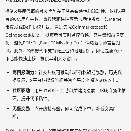
投资
X热搜代币
的最大优势在于其高敏感性和流动性。依托X平
台的6亿用户基数，热搜话题往往预示市场转折点，如Meme
币爆发或DeFi协议升级。通过集成Coinmarketcap和
Coingecko数据源，投资者可实时监控价格、交易量和市值变
化，避免FOMO（Fear Of Missing Out）情绪驱动的盲目跟
风。此外，X热搜代币支持链上合约地址识别，即使是新兴小
币也能快速上榜，提供早期入场窗口。
高回报潜力
：社交热度可推动代币价格短期暴涨，历史数
据显示，X平台热搜标签相关资产平均涨幅达50%以上。
社区驱动
：用户通过KOL互动和关键词搜索，形成自强化循
环，提升代币粘性。
无缝交易
：点开热搜标签，即可完成下单，降低交易门
槛。
然而，风险同样显著。X热搜代币高度依赖平台算法和用户情