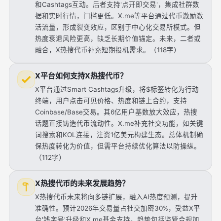
和Cashtags互动。后者支持'点开即交易'，集成社群数
据和实时行情，门槛更低。X.me等平台通过代币激励激
活流量，形成裂变效应，区别于中心化交易所模式。但
热度衰退风险更高，缺乏长期价值锚定。未来，二者或
融合，X热搜代币补充短期投机需求。（118字）
X平台如何支持X热搜代币？
X平台通过Smart Cashtags升级，将$标签转化为行动
终端，用户点击可见价格、热度和链上合约，支持
Coinbase/Base交易。其6亿用户基数放大效应，热搜
话题直接铸造代币流动性。X.me补充社交功能，如关键
词搜索和KOL连接，注资1亿美元构建生态。总体机制确
保热度转化为价值，但需平台持续优化算法以防操纵。
（112字）
X热搜代币的未来发展趋势？
X热搜代币未来将向多链扩展，融入AI热度预测，提升
准确性。预计2026年交易量占社交加密30%，受益X平
台'钱字号'升级和X.me基金支持。趋势包括监管合规加