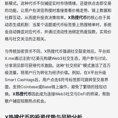
新模式。这种代币不仅捕捉实时市场情绪，还提供点击即交易
的功能，让用户在浏览热搜时直接查看价格走势、链上数据和
社群互动，从而提升投资决策效率。
X热搜代币
的核心在于其
动态生成机制：当某个话题或代币标签登上热搜榜单时，系统
会自动铸造对应代币，并通过流动性池绑定热度指数，实现价
格与社交关注的正相关。
与传统加密货币不同，X热搜代币强调社交裂变效应。平台如
X.me通过注资1亿美元构建Web3社交生态，用户参与讨论、
分享洞见即可获得代币激励。这种“社交挖矿”模式激活了百万
级流量，将用户行为转化为经济价值。例如，在X平台升级
Smart Cashtags后，用户点击$符号标签即可跳转至交易界
面，支持Coinbase或Base链上操作，避免了繁琐的钱包切
换。
X热搜代币
因此成为连接Web3社交与DeFi的桥梁，帮助
散户捕捉短期热点机会。
X热搜代币的投资优势与风险分析