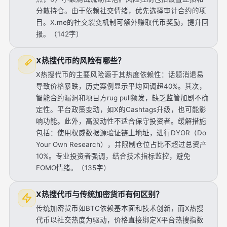
分散持仓。由于依赖社交情绪，优先选择审计合约的项
目。X.me的社交裂变机制可额外赚取代币奖励，提升回
报。（142字）
X热搜代币的风险有哪些？
X热搜代币的主要风险源于其热度依赖性：话题消退易
导致价格暴跌，历史案例显示平均回调超40%。其次，
智能合约漏洞和项目方rug pull频发，缺乏监管加剧不确
定性。平台政策变动，如X的Cashtags升级，也可能影
响功能。此外，高波动性不适合保守投资者。缓解措施
包括：使用权威数据源验证链上地址，进行DYOR（Do
Your Own Research），并限制仓位占比不超过总资产
10%。专业投资者强调，结合技术指标监控，避免
FOMO情绪。（135字）
X热搜代币与传统加密货币有何区别？
传统加密货币如BTC依赖基本面和技术创新，而X热搜
代币以社交热度为驱动，价格直接绑定X平台热搜指数