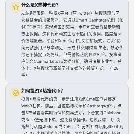
什么是X热搜代币？
X热搜代币是一种将X平台（原Twitter）热搜话题与区
块链结合的加密资产。它通过Smart Cashtags机制（如
$BTC标签）实现点击即交易，用户可查看价格走势和
链上数据。这种代币动态生成于热门关键词，热度越高
价值越显著。平台如X.me采用社交挖矿模式，注资1亿
美元激励用户分享洞见，形成'社交即财富'生态。核心优
势在于捕捉市场情绪，但需警惕热度衰退风险。投资者
应结合Coinmarketcap数据分析，确保决策专业性。总
体上，X热搜代币革新了社交媒体的投资方式。（128
字）
如何投资X热搜代币？
投资X热搜代币的第一步是注册X或X.me账户并绑定
Web3钱包。随后，监控热搜榜单和Cashtags标签，点
击$符号查看实时行情和交易选项。平台支持Coinbase
或Base链无缝下单，避免复杂操作。建议步骤：1）浏
览热门话题如Meme或DeFi；2）分析社群热度和KOL观
点；3）小额测试流动性池。风险控制包括设置止损和