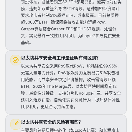
罚没体系。验证者锁定32 ETH参与共识，诚实行为获奖
励，违规如双重签名导致ETH销毁。这种加密经济设计
要求攻击者控制51%质押ETH，成本极高。目前总质押
超3000万ETH，确保网络抗攻击能力远超PoW。
Gasper算法结合Casper FFG和GHOST规则，处理分
叉，实现最终一致性[1][3][4]，为Layer2扩展提供安全
基础。
以太坊共享安全与工作量证明有何区别？
以太坊共享安全采用PoS取代PoW，能耗降低99.95%，
无需大量电力计算。PoW依赖算力竞赛易受51%攻击租
用威胁，而共享安全绑定经济抵押，攻击需销毁巨额
ETH。2022年The Merge后，以太坊区块时间稳定12
秒，最终性分钟级，支持分片和Rollups扩展。共享安全
还引入活跃罚没，自动化惩罚恶意行为，提升整体弹性
[1][3][5]，更适合可持续生态。
以太坊共享安全的风险有哪些？
主要风险包括质押中心化（如Lido占比高）和长程攻击