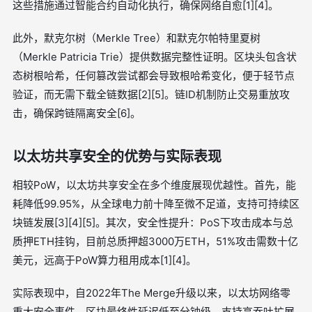
这些措施通过智能合约自动化执行，确保网络自愈[1][4]。
此外，默克尔树（Merkle Tree）和默克尔帕特里夏树
（Merkle Patricia Trie）提供数据完整性证明。区块头包含状
态树根哈希，任何篡改尝试都会导致根哈希变化，便于轻节点
验证，而无需下载全链数据[2][5]。链ID机制防止交易重放攻
击，确保跨链隔离安全[6]。
以太坊共享安全的优势与实际表现
相较PoW，以太坊共享安全在多个维度展现优越性。首先，能
耗降低99.95%，从全球电力前十降至微不足道，支持可持续区
块链发展[3][4][5]。其次，安全性提升：PoS下攻击成本与总
质押ETH挂钩，目前总质押超3000万ETH，51%攻击需数十亿
美元，远高于PoW算力租用成本[1][4]。
实际表现中，自2022年The Merge升级以来，以太坊网络零
重大安全事件，区块最终性延迟低至分钟级，支持高吞吐扩展