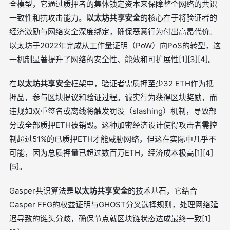
全模型，它通过质押者的集体锁定资本来保障整个网络的共识
一致性和抗攻击能力。
以太坊共享安全
的核心在于将验证者的
经济激励与网络安全深度绑定，确保恶意行为付出高昂代价。
以太坊于2022年完成从工作量证明（PoW）向PoS的转型，这
一机制显著提升了网络的安全性、能效和可扩展性[1][3][4]。
在
以太坊共享安全
框架中，验证者需质押至少32 ETH作为抵
押品，参与区块提议和验证过程。诚实行为获得区块奖励，而
违规如双重签名或离线将触发罚没（slashing）机制，导致部
分或全部质押ETH被销毁。这种加密经济设计使得攻击者需控
制超过51%的已质押ETH才能威胁网络，但这在实际中几乎不
可能，因为总质押量已超过数百万ETH，经济成本极高[1][4]
[5]。
Gasper共识算法是
以太坊共享安全
的技术基石，它结合
Casper FFG的权益证明与GHOST分叉选择规则，处理网络延
迟导致的链头分歧，确保节点就区块链状态达成最终一致[1]