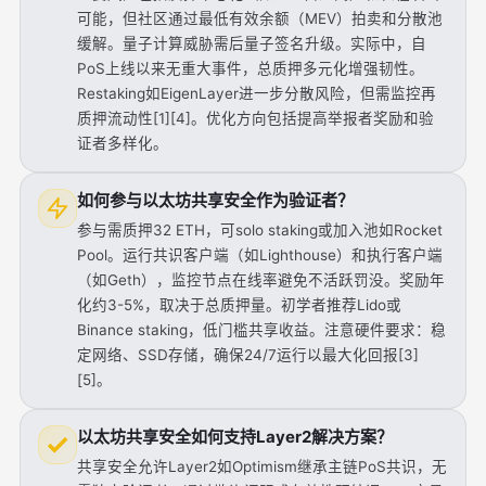
可能，但社区通过最低有效余额（MEV）拍卖和分散池
缓解。量子计算威胁需后量子签名升级。实际中，自
PoS上线以来无重大事件，总质押多元化增强韧性。
Restaking如EigenLayer进一步分散风险，但需监控再
质押流动性[1][4]。优化方向包括提高举报者奖励和验
证者多样化。
如何参与以太坊共享安全作为验证者？
参与需质押32 ETH，可solo staking或加入池如Rocket
Pool。运行共识客户端（如Lighthouse）和执行客户端
（如Geth），监控节点在线率避免不活跃罚没。奖励年
化约3-5%，取决于总质押量。初学者推荐Lido或
Binance staking，低门槛共享收益。注意硬件要求：稳
定网络、SSD存储，确保24/7运行以最大化回报[3]
[5]。
以太坊共享安全如何支持Layer2解决方案？
共享安全允许Layer2如Optimism继承主链PoS共识，无