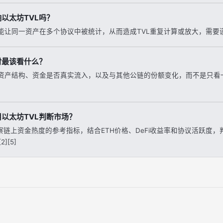
以太坊TVL吗？
能让同一资产在多个协议中被统计，从而造成TVL重复计算或放大，需要谨
时最该看什么？
资产结构、资金是否真实流入，以及与其他公链的份额变化，而不是只看一
以太坊TVL判断市场？
察链上资金热度的参考指标，结合ETH价格、DeFi收益率和协议活跃度
][5]