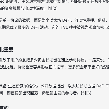
ue Locked 的缩写，中文通常称为“总锁仓价值”，指的是锁定在智
态的资金规模与流动性深度。[1][2]
不是单一协议的数据，而是整个以太坊 DeFi、流动性质押、借贷、
期承载了最多的 DeFi 活动，它的 TVL 往往被视为观察加密
此重要
它反映了用户愿意把多少资金长期留在链上参与协议。一般来说，T
金越充足，协议也更容易形成正向循环：更多资金带来更好的深
具备“生态份额”的含义。公开数据指出，以太坊长期占据 DeFi 
 的区间，即便份额出现回落，仍是最主要的参与者。[5][6]
算的