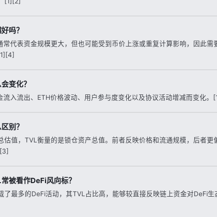
1][2]
越好吗？
高通常代表资金规模更大，但也可能受到币价上涨或重复计算影响，因此需
[4]
么会变化？
金流入流出、ETH价格波动、用户参与度变化以及协议活动增减而变化。[1]
么区别？
总估值，TVL衡量的是锁仓资产总值。前者反映价格和流通规模，后者更
3]
常被看作DeFi风向标？
了最多的DeFi活动，其TVL占比高，能够较直接反映链上资金对DeFi生