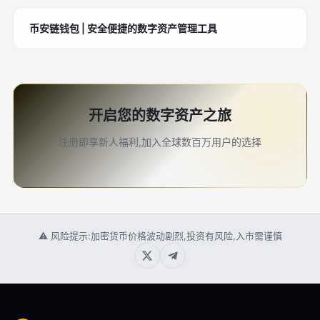
币安链钱包 | 安全便捷的数字资产管理工具
开启您的数字资产之旅
注册即享新人福利,加入全球数百万用户的选择
⚠ 风险提示:加密货币价格波动剧烈,投资有风险,入市需谨慎