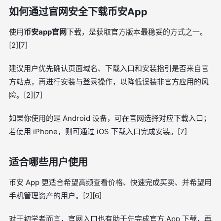
如何通过官网安全下载币安App
使用
币安app官网
下载，是获取官方版本最稳妥的方式之一。
[2][7]
建议用户优先确认页面域名、下载入口和安装指引是否来自官
方站点，再进行安装与登录操作，以降低误装非官方应用的风
险。[2][7]
如果你使用的是 Android 设备，可在官网选择对应下载入口；
若使用 iPhone，则可通过 iOS 下载入口完成安装。[7]
适合哪些用户使用
币安 App 更适合希望高频查看价格、快速完成买卖、并希望用
手机管理资产的用户。[2][6]
对于初学者而言，官网入口也有助于先完成官方 App 下载，再