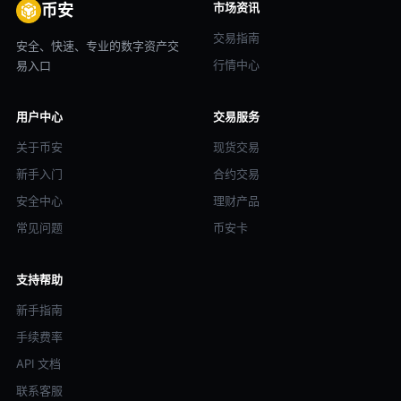
市场资讯
币安
交易指南
安全、快速、专业的数字资产交
行情中心
易入口
用户中心
交易服务
关于币安
现货交易
新手入门
合约交易
安全中心
理财产品
常见问题
币安卡
支持帮助
新手指南
手续费率
API 文档
联系客服