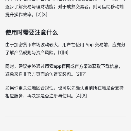
逐步了解交易与理财功能；对于成熟交易者，则可借助移动端
提升操作效率。[2][3]
使用时需要注意什么
由于加密货币市场波动较大，用户在使用 App 交易前，应充分
了解产品规则与资产风险。[1][6]
同时，建议始终通过
币安app官网
或官方渠道获取下载信息，
避免来自非官方页面的仿冒安装包。[2][7]
如果你更关注地区合规性，也可以先确认当前所在地是否支持
相应服务，再决定是否注册与使用。[4][6]