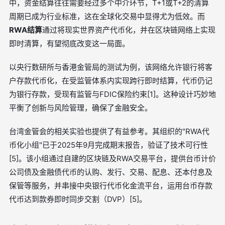
中，资金结算往往需要经过多个中介环节，T+1或T+2的清算
周期已成为行业标准，这在全球化交易中显得尤为低效。而
RWA结算
通过将现实世界资产代币化，并在区块链网络上实现
即时清算，有望彻底改变这一局面。
以央行数研所与香港金管局的测试为例，该网络允许银行将客
户存款代币化，在受监管体系内实现跨行即时结算，代币仍记
为银行存款，受现有监管与FDIC保险约束[1]。这种设计巧妙地
平衡了创新与风险管理，确保了金融安全。
台湾金管会的相关实验也提供了有益参考。其组织的"RWA代
币化小组"已于2025年9月完成期末报告，验证了技术可行性
[5]。该小组通过自建的区块链及RWA交易平台，提供台币计价
公司债及金融债代币的认购、发行、交易、配息、还本付息及
保管等服务，并串接中央银行代币化金流平台，运用台币存款
代币达到款券即时同步交割（DVP）[5]。