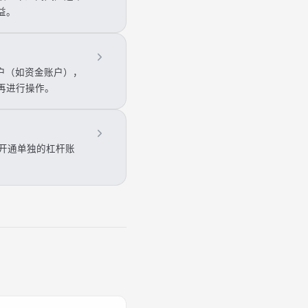
益。
户（如资金账户），
再进行操作。
安开通单独的杠杆账