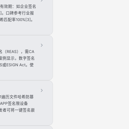
考察有效期：如企业签名
5]。口碑参考行业报
配率100%[3]。
REAS），需CA
院案例显示，数字签名
SIGN Act。使
卓V1遍历文件哈希防篡
APP签名限设备
开发者可将一键签名嵌