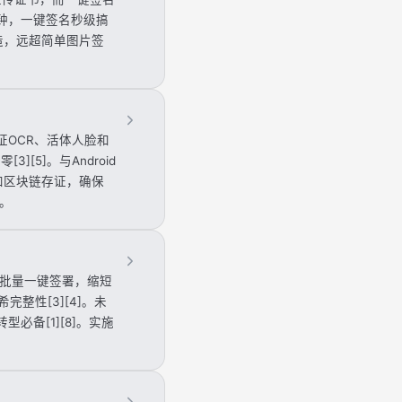
钟，一键签名秒级搞
造，远超简单图片签
OCR、活体人脸和
[5]。与Android
升级和区块链存证，确保
。
持批量一键签署，缩短
完整性[3][4]。未
必备[1][8]。实施