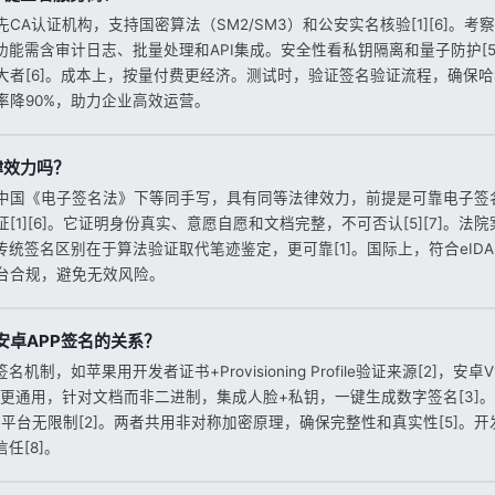
CA认证机构，支持国密算法（SM2/SM3）和公安实名核验[1][6]。
。功能需含审计日志、批量处理和API集成。安全性看私钥隔离和量子防护[
者[6]。成本上，按量付费更经济。测试时，验证签名验证流程，确保哈希匹
率降90%，助力企业高效运营。
律效力吗？
中国《电子签名法》下等同手写，具有同等法律效力，前提是可靠电子签名（
[1][6]。它证明身份真实、意愿自愿和文档完整，不可否认[5][7]。法
传统签名区别在于算法验证取代笔迹鉴定，更可靠[1]。国际上，符合eIDAS或E
台合规，避免无效风险。
安卓APP签名的关系？
名机制，如苹果用开发者证书+Provisioning Profile验证来源[2]，安
名更通用，针对文档而非二进制，集成人脸+私钥，一键生成数字签名[3]。
跨平台无限制[2]。两者共用非对称加密原理，确保完整性和真实性[5]。
任[8]。