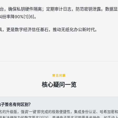
平台，确保私钥硬件隔离；定期审计日志，防范密钥泄露。数据
率降90%[1][6]。
具，更是数字经济信任基石，推动无纸化办公新时代。
常见问题
核心疑问一览
电子签名有何区别？
名的升级版，强调'一键'即完成的极致便捷性，集成身份认证、哈希加密
具有法律效力的数字签名[1][3]。普通电子签名可能需多步操作，如手动