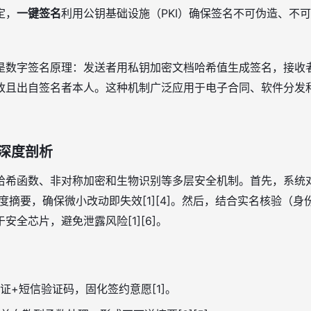
定，
一键签名
利用公钥基础设施（PKI）确保签名不可伪造、不
是数字签名原理：发送者用私钥加密文档哈希值生成签名，接收
改且出自签名者本人。这种机制广泛应用于电子合同、软件分发
深度剖析
哈希函数、非对称加密和生物识别等多层安全机制。首先，系统
长度摘要，确保微小改动即失效[1][4]。然后，结合实名核验（身
安全芯片，避免泄露风险[1][6]。
证+短信验证码，固化签约意愿[1]。