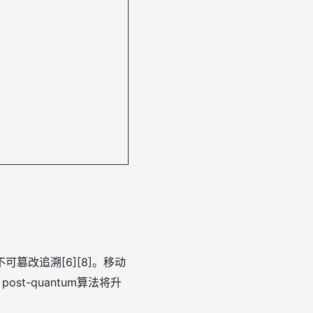
改追溯[6][8]。移动
t-quantum算法将升