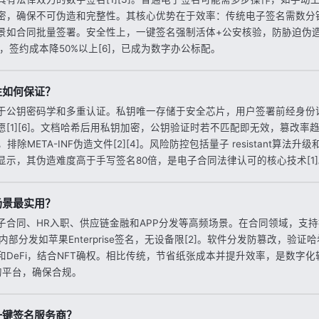
密，确保不可伪造和完整性。其核心优势在于效率：传统电子签名需数分
景如合同批量签署。安全性上，一键签名强制活体+公安核验，防胁迫伪
后，签约成本降50%以上[6]，已成为数字办公标配。
性如何保证？
于公钥密码学和多重认证。私钥唯一存储于安全芯片，用户签署前经身份证
1][6]。文档哈希后用私钥加密，公钥验证时若不匹配即无效，篡改率趋零[3]
排除META-INF伪造文件[2][4]。风险防控包括量子 resistant算法
显示，其伪造难度高于手写签名80倍，是电子合同法律认可的核心技术[1]
场景最实用？
子合同、HR入职、供应链金融和APP分发等高频场景。在合同领域，支
业内部分发如苹果Enterprise签名，无设备限[2]。软件分发防篡改，验证哈希
DeFi，结合NFT确权。相比传统，节省纸张成本并提升效率，是数字化转型
的平台，确保合规。
一键签名服务商？