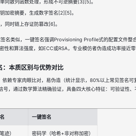
单向散列函数处理，形成不可逆摘要[3][5]。
钥加密摘要，生成数字签名[2][5]。
，同时链上存证防篡改[6]。
APK签名类似，一键签名强调Provisioning Profile式的配置文
密性和算法强度，如ECC或RSA，专业模仿者伪造成功率接近零[1
签名：本质区别与优势对比
，依赖专家肉眼比对，易伪造（统计显示，80%以上常见签名可
数字信号，通过数学算法精确验证，具备四大核心特征：可验证性
名
一键签名
笔迹）
密码学（哈希+非对称加密）