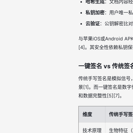
哈希生成
：文档内容经
私钥加密
：用户唯一私
云验证
：公钥解密比对
与苹果iOS或Android 
[4]。其安全性依赖私钥保
一键签名 vs 传统
传统手写签名是模拟信号
景[1]。而一键签名是
和数据完整性[5][7]。
维度
传统手写签
技术原理
生物特征（