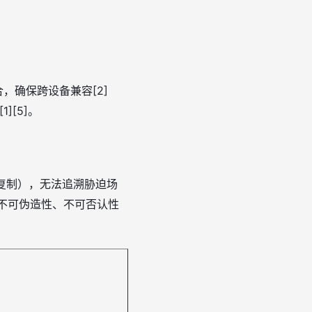
件整合，确保跨设备兼容[2]
][5]。
复制），无法追溯胁迫场
、不可伪造性、不可否认性